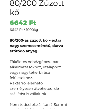
80/200 Zúzott
kő
Ár
6642 Ft
6642 Ft
/
1000kg
1000 Kilograms
ára:
80/200-as zúzott kő – extra 
6642 Ft
nagy szemcseméretű, durva 
szóródó anyag.
Tökéletes nehézgépes, ipari 
alkalmazásokhoz, útalaphoz 
vagy nagy teherbírású 
felületekhez.
Raktárról elérhető, 
személyesen átveheted, de 
szállítást is vállalunk.
Nem tudod elszállítani? Semmi 