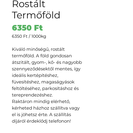
Rostált
Termőföld
Ár
6350 Ft
6350 Ft
/
1000kg
1000 Kilograms
ára:
Kiváló minőségű, rostált 
6350 Ft
termőföld. A föld gondosan 
átszitált, gyom-, kő- és nagyobb 
szennyeződésektől mentes, így 
ideális kertépítéshez, 
füvesítéshez, magaságyások 
feltöltéséhez, parkosításhoz és 
tereprendezéshez.
Raktáron mindig elérhető, 
kérheted házhoz szállítva vagy 
el is jöhetsz érte. A szállítás 
díjáról érdeklődj telefonon!