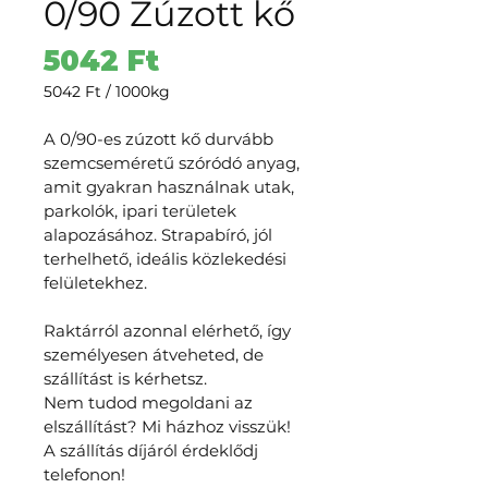
0/90 Zúzott kő
Ár
5042 Ft
5042 Ft
/
1000kg
1000 Kilograms
ára:
A 0/90-es zúzott kő durvább 
5042 Ft
szemcseméretű szóródó anyag, 
amit gyakran használnak utak, 
parkolók, ipari területek 
alapozásához. Strapabíró, jól 
terhelhető, ideális közlekedési 
felületekhez.
Raktárról azonnal elérhető, így 
személyesen átveheted, de 
szállítást is kérhetsz.
Nem tudod megoldani az 
elszállítást? Mi házhoz visszük! 
A szállítás díjáról érdeklődj 
telefonon!