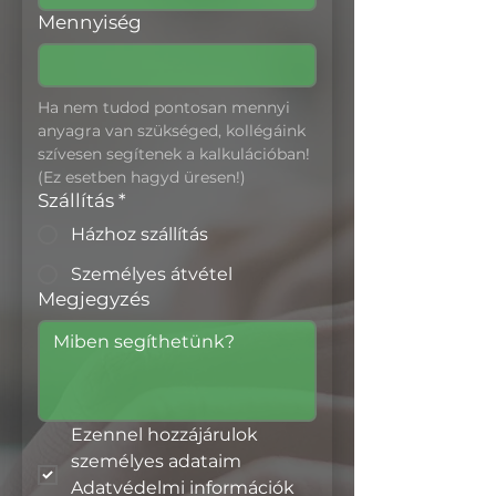
Mennyiség
Ha nem tudod pontosan mennyi 
anyagra van szükséged, kollégáink 
szívesen segítenek a kalkulációban! 
(Ez esetben hagyd üresen!)
Szállítás
*
Házhoz szállítás
Személyes átvétel
Megjegyzés
Ezennel hozzájárulok 
személyes adataim 
Adatvédelmi információk 