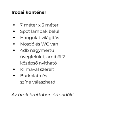
Irodai konténer
7 méter x 3 méter
Spot lámpák belül
Hangulat világítás
Mosdó és WC van
4db nagymértű 
üvegfelület, amiből 2 
középső nyitható
Klímával szerelt
Burkolata és 
színe válaszható
Az árak bruttóban értendők!